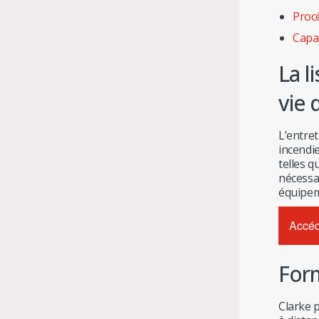
Procé
Capac
La l
vie 
L’entret
incendie
telles q
nécessai
équipem
Accéde
Form
Clarke p