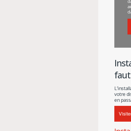
d
a
da
Inst
faut
L’insta
votre di
en passa
Visite