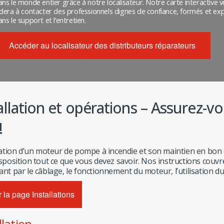
ans le monde entier grâce à notre localisateur. Notre carte interactive 
idera à contacter des professionnels dignes de confiance, formés et ex
ns le support et l’entretien.
Accéder au localisateur des distributeurs réparateurs
allation et opérations – Assurez-vo
!
llation d’un moteur de pompe à incendie et son maintien en bon 
sposition tout ce que vous devez savoir. Nos instructions couvren
nt par le câblage, le fonctionnement du moteur, l’utilisation d
r la page Installations