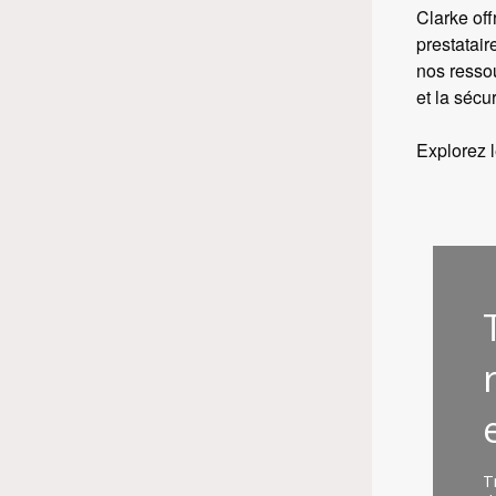
Clarke off
prestatair
nos ressou
et la sécur
Explorez l
T