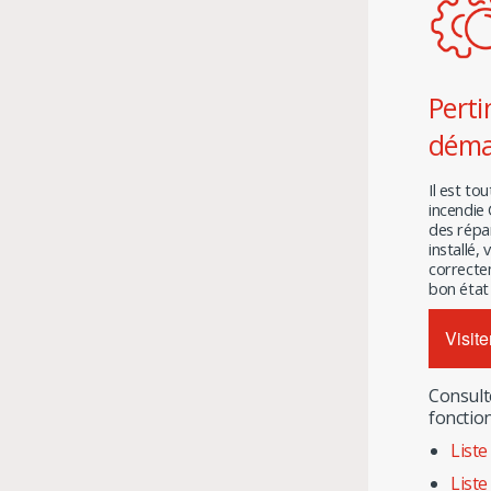
Perti
démar
Il est to
incendie
des répar
installé,
correcte
bon état
Visit
Consult
fonctio
Liste
Liste