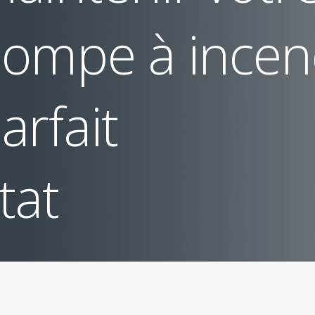
ompe à incen
arfait
tat