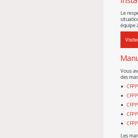
Insta
Le resp
situati
équipe 
Visite
Manue
Vous ave
des man
CFPP
CFPP 
CFPP 
CFPP
CFPP 
Les man