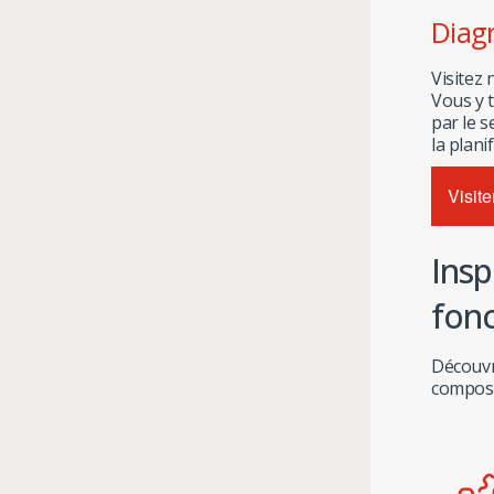
Diag
Visitez
Vous y 
par le s
la plani
Visit
Insp
fon
Découvre
composa