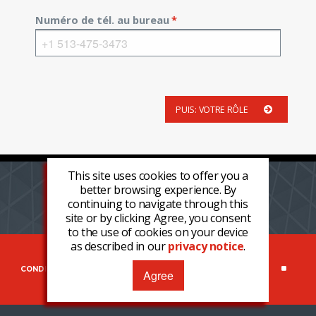
Numéro de tél. au bureau
*
PUIS: VOTRE RÔLE
This site uses cookies to offer you a
better browsing experience. By
ACTUALITÉS
CONTACTER NOUS
CARRIÈRE
continuing to navigate through this
site or by clicking Agree, you consent
LOGIN
REGISTER NOW
to the use of cookies on your device
as described in our
privacy notice
.
COPYRIGHT © 2026 CLARKE®, ALL RIGHTS RESERVED
CONDITIONS GÉNÉRALES DE VENTE
CONFIDENTIALITÉ
Agree
DÉCLARATION DU CONSTRUCTEUR