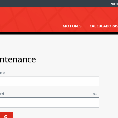
NOTI
MOTORES
CALCULADORA
ntenance
me
rd