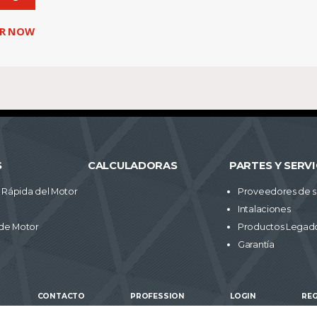
ER NOW
S
CALCULADORAS
PARTES Y SERVI
Rápida del Motor
Proveedores de s
Intalaciones
de Motor
Productos Legad
Garantía
CONTACTO
PROFESSION
LOGIN
RE