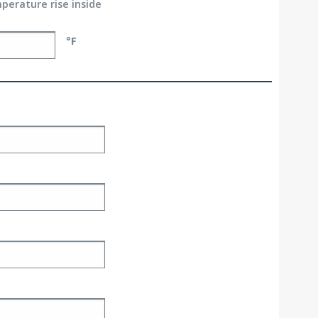
erature rise inside
°F