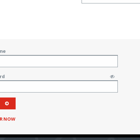
me
rd
ER NOW