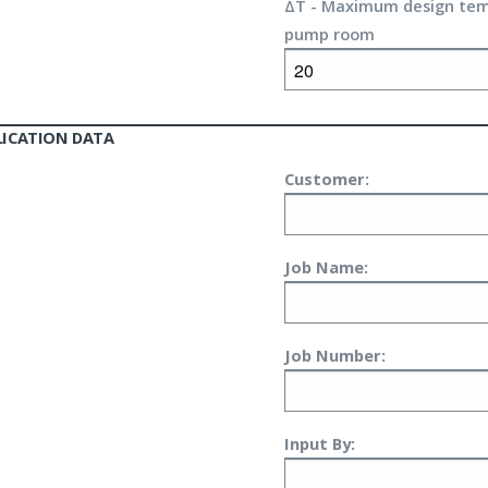
ΔT - Maximum design temp
pump room
LICATION DATA
Customer:
Job Name:
Job Number:
Input By: