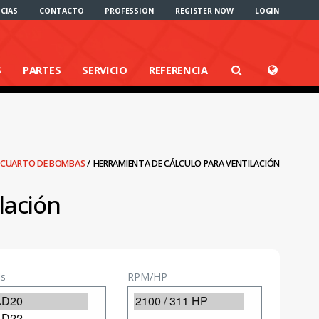
CIAS
CONTACTO
PROFESSION
REGISTER NOW
LOGIN
S
PARTES
SERVICIO
REFERENCIA
L CUARTO DE BOMBAS
/
HERRAMIENTA DE CÁLCULO PARA VENTILACIÓN
lación
s
RPM/HP