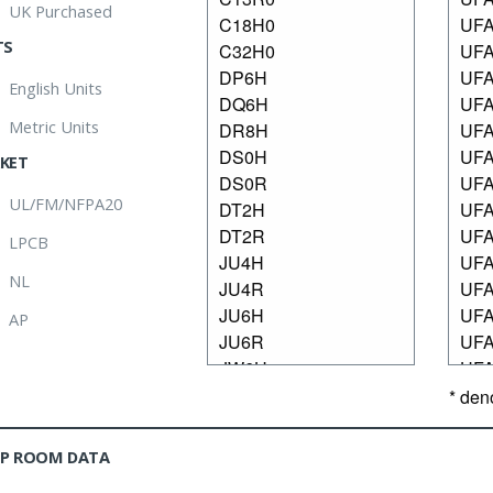
UK Purchased
TS
English Units
Metric Units
KET
UL/FM/NFPA20
LPCB
NL
AP
* den
P ROOM DATA