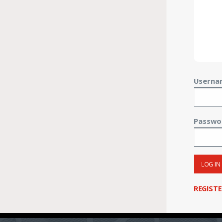
Userna
Passwo
LOG IN
REGIST