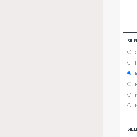
SILE
C
H
I
R
N
N
SIL