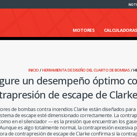
NOTI
MOTORES
CALCULADORA
INICIO
/
HERRAMIENTA DE DISEÑO DEL CUARTO DE BOMBAS
/
H
gure un desempeño óptimo con
trapresión de escape de Clark
ores de bombas contra incendios Clarke están diseñados para
sistema de escape esté dimensionado correctamente. La contrap
como en el silenciador — es la presión que encuentran los gases
 Aunque es algo totalmente normal, la contrapresión excesiva p
dora de contrapresión de escape de Clarke confirma si la contr