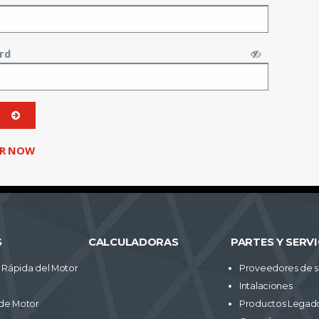
rd
ER NOW
S
CALCULADORAS
PARTES Y SERVI
Rápida del Motor
Proveedores de s
Intalaciones
de Motor
Productos Legad