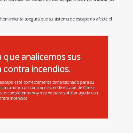
a herramienta asegura que su sistema de escape no afecte el
 que analicemos sus
 contra incendios.
e escape esté correctamente dimensionado para su
 la calculadora de contrapresión de escape de Clarke
s, o
contáctenos
hoy mismo para solicitar ayuda con
ntra incendios.