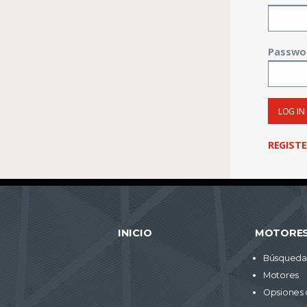
Passwo
LOG IN
REGIST
INICIO
MOTORE
Búsqueda 
Motores
Opsiones 