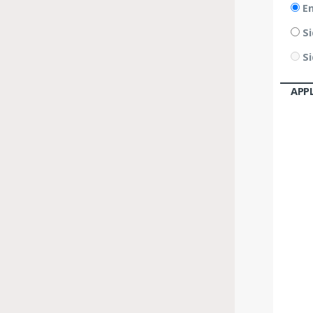
En
Si
Si
APP