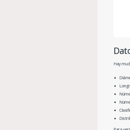
Dato
Hay much
Diáme
Longi
Númer
Númer
Clasif
Distr
Para veri