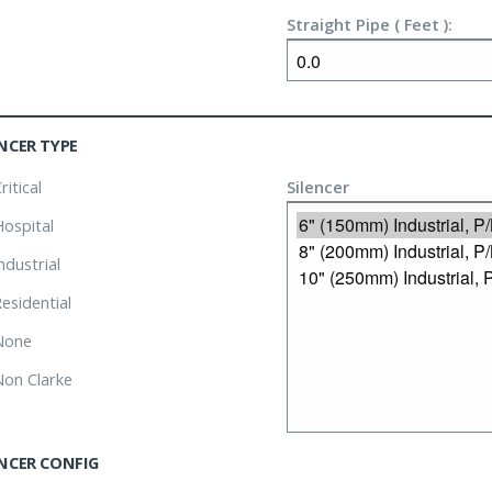
Straight Pipe ( Feet ):
NCER TYPE
ritical
Silencer
ospital
ndustrial
esidential
one
on Clarke
ENCER CONFIG