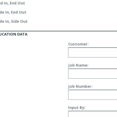
d In, End Out
de In, End Out
de In, Side Out
LICATION DATA
Customer:
Job Name:
Job Number:
Input By: