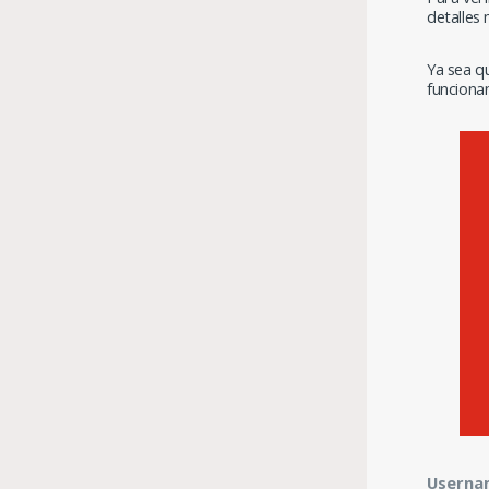
detalles 
Ya sea q
funciona
Userna