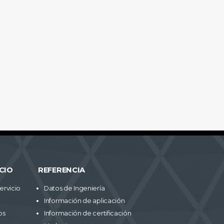
CIO
REFERENCIA
ervicio
Datos de Ingeniería
Información de aplicación
os
Información de certificación