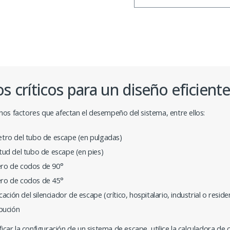
s críticos para un diseño eficient
os factores que afectan el desempeño del sistema, entre ellos:
tro del tubo de escape (en pulgadas)
tud del tubo de escape (en pies)
o de codos de 90°
o de codos de 45°
icación del silenciador de escape (crítico, hospitalario, industrial o residen
ibución
ficar la configuración de un sistema de escape, utilice la calculadora de