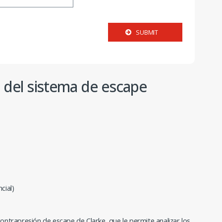
SUBMIT
e del sistema de escape
cial)
 contrapresión de escape de Clarke, que le permite analizar los